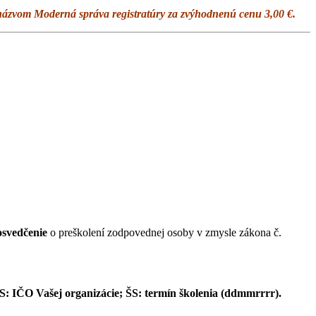
názvom Moderná správa registratúry za zvýhodnenú cenu 3,00 €.
osvedčenie
o preškolení zodpovednej osoby v zmysle zákona č.
S: IČO Vašej organizácie;
ŠS: termín školenia (ddmmrrrr).