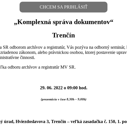
CHCEM SA PRIHLÁSIŤ
„Komplexná správa dokumentov“
Trenčín
ra SR odborom archívov a registratúr, Vás pozýva na odborný seminár, 
u zriadenou zákonom, alebo právnickou osobou, ktorej postavenie up
istratívne činnosti.
teľka odboru archívov a registratúr MV SR.
29. 06. 2022 o 09:00 hod.
(prezentácia v čase 8,30h – 9,00h)
ý úrad, Hviezdoslavova 3, Trenčín
– veľká zasadačka č. 150, 1. p