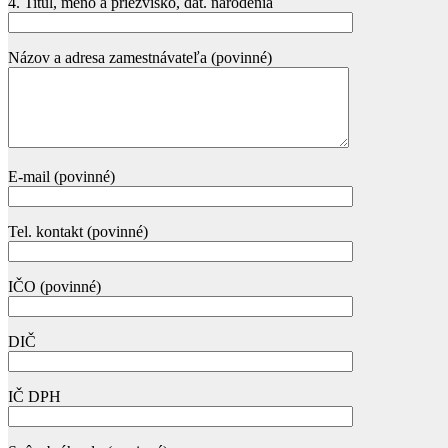
4. Titul, meno a priezvisko, dát. narodenia
Názov a adresa zamestnávateľa (povinné)
E-mail (povinné)
Tel. kontakt (povinné)
IČO (povinné)
DIČ
IČ DPH