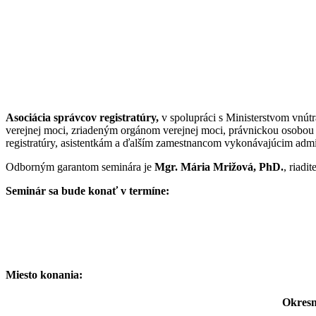
Asociácia správcov registratúry,
v spolupráci s Ministerstvom vnút
verejnej moci, zriadeným orgánom verejnej moci, právnickou osobo
registratúry, asistentkám a ďalším zamestnancom vykonávajúcim admin
Odborným garantom seminára je
Mgr. Mária Mrižová, PhD.
, riadi
Seminár sa bude konať v termíne:
Miesto konania:
Okresn