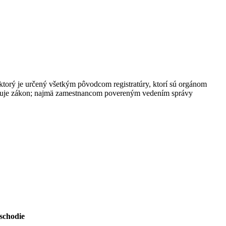
ktorý je určený všetkým pôvodcom registratúry, ktorí sú orgánom
ravuje zákon; najmä zamestnancom povereným vedením správy
oschodie