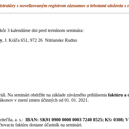
stratúry s novelizovaným registrom záznamov a lehotami uloženia s 
kôr 3 kalendárne dni pred termínom seminára:
ry
, J. Kráľa 651, 972 26 Nitrianske Rudno
riál. Na seminári obdržíte na základe záväzného prihlásenia
faktúru a 
 zákonov v znení zmien účinných od 01. 01. 2021.
riteľňa, a. s.:
IBAN: SK91 0900 0000 0003 7240 8525;
KS: 0308;
V
tovaciu faktúru dostane účastník na seminári.