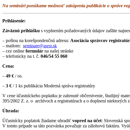
Na seminári ponúkame možnosť zakúpenia publikácie o správe regi
Prihlásenie:
Záväznú prihlášku
s vyplnením požadovaných údajov zašlite najnes
– poštou na korešpondenčnú adresu:
Asociácia správcov registratú
– mailom:
seminare@asrsr.sk
– cez online
formulár
na našej stránke
– telefonicky na t. č.
046/54 55 060
Cena:
–
4
9 €
/ os.
–
3 €
/ 1 ks publikácia Moderná správa registratúry
V cene účastníckeho poplatku je zahrnuté občerstvenie, študijný mate
395/2002 Z. z. o
archívoch a registratúrach a o doplnení niektorých
Úhrada:
Účastnícky poplatok žiadame uhradiť
vopred na účet
: Slovenská spo
V tomto prípade sa táto pozvánka považuje za zálohovú faktúru. Vyúč