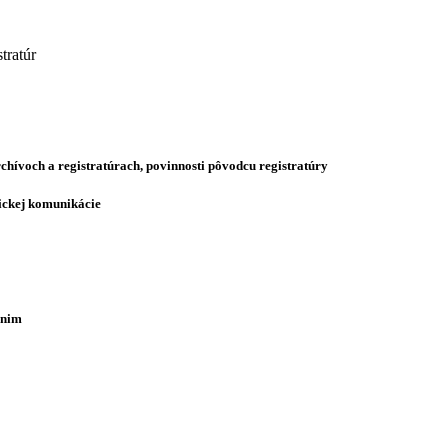
tratúr
archívoch a registratúrach, povinnosti pôvodcu registratúry
nickej komunikácie
 nim