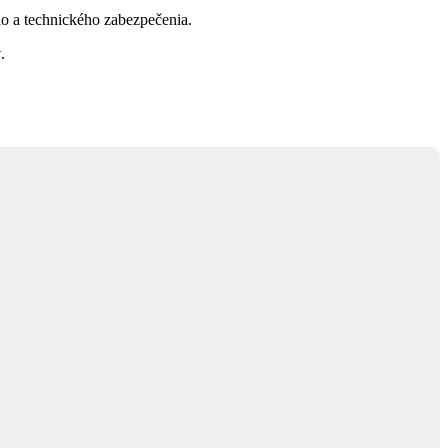
ého a technického zabezpečenia.
ý
.