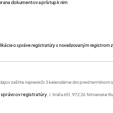
chrana dokumentov a prístup k nim
ácie o správe registratúry s novelizovaným registrom
jov zašlite najneskôr 3 kalendárne dni pred termínom 
 správcov registratúry
, J. Kráľa 651, 972 26 Nitrianske 