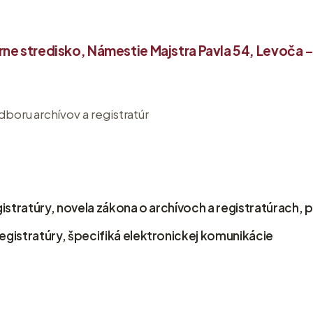
rne stredisko, Námestie Majstra Pavla 54, Levoča
–
boru archívov a registratúr
registratúry, novela zákona o archívoch a registratúrach
egistratúry, špecifiká elektronickej komunikácie