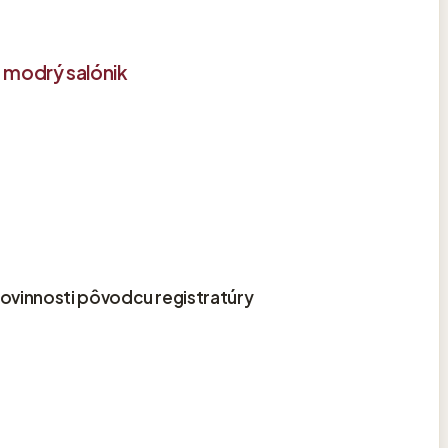
 modrý salónik
, povinnosti pôvodcu registratúry