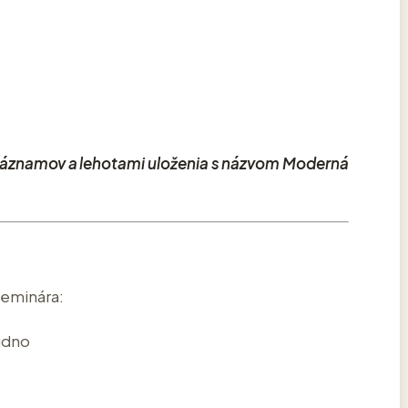
 záznamov a lehotami uloženia s názvom Moderná
seminára:
Rudno