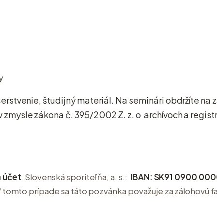
y
erstvenie, študijný materiál. Na seminári obdržíte na
 zmysle zákona č. 395/2002 Z. z. o
archívoch a regist
 účet
: Slovenská sporiteľňa, a. s.:
IBAN: SK91 0900 000
 tomto prípade sa táto pozvánka považuje za zálohovú fa