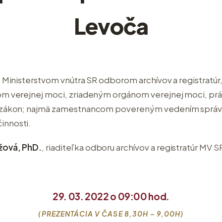
Levoča
s Ministerstvom vnútra SR odborom archívov a registratúr
om verejnej moci, zriadeným orgánom verejnej moci, p
 zákon; najmä zamestnancom povereným vedením správy 
innosti.
ižová, PhD.
, riaditeľka odboru archívov a registratúr MV S
29. 03. 2022 o 09:00 hod.
(PREZENTÁCIA V ČASE 8,30H – 9,00H)