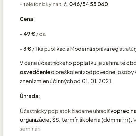
– telefonicky na t. č.
046/54 55 060
Cena:
–
4
9 €
/ os.
–
3 €
/ 1 ks publikácia Moderná správa registratúr
V cene účastníckeho poplatku je zahrnuté obč
osvedčenie
o preškolení zodpovednej osoby v
znení zmien účinných od 01. 01. 2021.
Úhrada:
Účastnícky poplatok žiadame uhradiť
vopred na
organizácie;
ŠS: termín školenia (ddmmrrrr).
V
seminári.