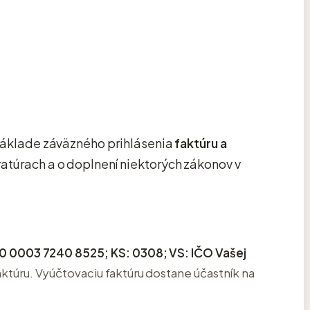
 základe záväzného prihlásenia
faktúru a
ratúrach a o doplnení niektorých zákonov v
0 0003 7240 8525;
KS: 0308;
VS: IČO Vašej
ktúru. Vyúčtovaciu faktúru dostane účastník na