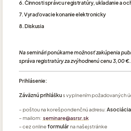
6. Činnosti správcu registratúry, ukladanie a o
7. Vyraďovacie konanie elektronicky
8. Diskusia
Na seminári ponúkame možnosť zakúpenia publik
správa registratúry za zvýhodnenú cenu 3,00 €.
Prihlásenie:
Záväznú prihlášku
s vyplnením požadovaných úda
– poštou na korešpondenčnú adresu:
Asociácia
– mailom:
seminare@asrsr.sk
– cez online
formulár
na našej stránke