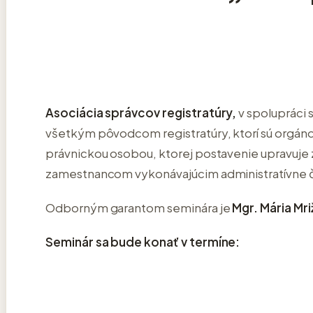
Asociácia správcov registratúry,
v spolupráci 
všetkým pôvodcom registratúry, ktorí sú orgán
právnickou osobou, ktorej postavenie upravuje
zamestnancom vykonávajúcim administratívne č
Odborným garantom seminára je
Mgr. Mária Mr
Seminár sa bude konať v termíne: