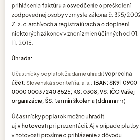
prihlásenia
faktúru a osvedčenie
o preškolení
zodpovednej osoby v zmysle zákona č. 395/200
Z. z. o
archívoch a registratúrach a o doplnení
niektorých zákonov v znení zmien účinných od 01.
11. 2015.
Úhrada:
Účastnícky poplatok žiadame uhradiť
vopred na
účet
: Slovenská sporiteľňa, a. s.:
IBAN: SK91 0900
0000 0003 7240 8525;
KS: 0308;
VS: IČO Vašej
organizácie;
ŠS: termín školenia (ddmmrrrr)
Účastnícky poplatok možno uhradiť
aj
v hotovosti
pri prezentácii. Aj v prípade platby
v hotovosti prosíme o prihlásenie z dôvodu