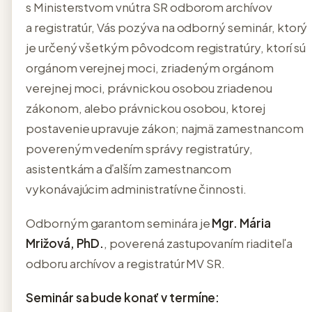
s Ministerstvom vnútra SR odborom archívov
a registratúr, Vás pozýva na odborný seminár, ktorý
je určený všetkým pôvodcom registratúry, ktorí sú
orgánom verejnej moci, zriadeným orgánom
verejnej moci, právnickou osobou zriadenou
zákonom, alebo právnickou osobou, ktorej
postavenie upravuje zákon; najmä zamestnancom
povereným vedením správy registratúry,
asistentkám a ďalším zamestnancom
vykonávajúcim administratívne činnosti.
Odborným garantom seminára je
Mgr. Mária
Mrižová, PhD.
, poverená zastupovaním riaditeľa
odboru archívov a registratúr MV SR.
Seminár sa bude konať v termíne: