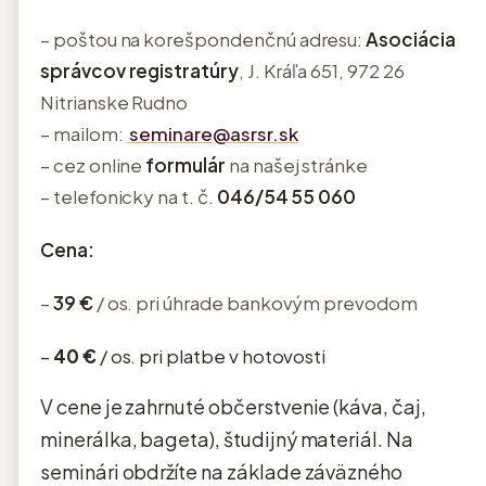
– poštou na korešpondenčnú adresu:
Asociácia
správcov registratúry
, J. Kráľa 651, 972 26
Nitrianske Rudno
– mailom:
seminare@asrsr.sk
– cez online
formulár
na našej stránke
– telefonicky na t. č.
046/54 55 060
Cena:
–
39 €
/ os. pri úhrade bankovým prevodom
–
40 €
/ os. pri platbe v hotovosti
V cene je zahrnuté občerstvenie (káva, čaj,
minerálka, bageta), študijný materiál. Na
seminári obdržíte na základe záväzného