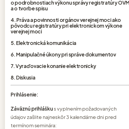
o podrobnostiach výkonu správy registratúry OV
a o tvorbe spisu
4. Práva a povinnosti orgánov verejnej moci ako
pôvodcu registratúry pri elektronickom výkone
verejnej moci
5. Elektronická komunikácia
6. Manipulačné úkony pri správe dokumentov
7. Vyraďovacie konanie elektronicky
8. Diskusia
Prihlásenie:
Záväznú prihlášku
s vyplnením požadovaných
údajov zašlite najneskôr 3 kalendárne dni pred
termínom seminára: