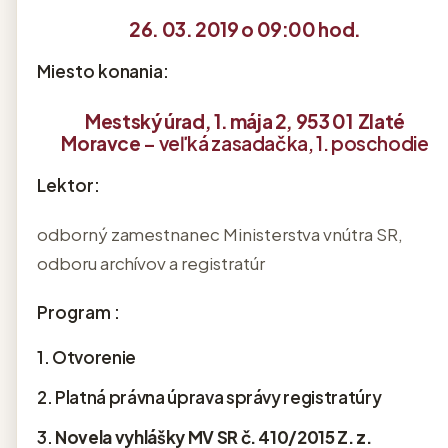
26. 03. 2019 o 09:00 hod.
Miesto konania:
Mestský úrad, 1. mája 2, 953 01 Zlaté
Moravce
– veľká zasadačka, 1. poschodie
Lektor:
odborný zamestnanec Ministerstva vnútra SR,
odboru archívov a registratúr
Program :
1. Otvorenie
2. Platná právna úprava správy registratúry
3.
Novela vyhlášky MV SR č. 410/2015 Z. z.