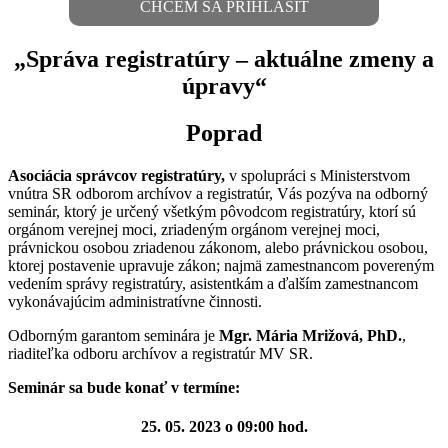
CHCEM SA PRIHLÁSIŤ
„Správa registratúry – aktuálne zmeny a
úpravy“
Poprad
Asociácia správcov registratúry,
v spolupráci s Ministerstvom
vnútra SR odborom archívov a registratúr, Vás pozýva na odborný
seminár, ktorý je určený všetkým pôvodcom registratúry, ktorí sú
orgánom verejnej moci, zriadeným orgánom verejnej moci,
právnickou osobou zriadenou zákonom, alebo právnickou osobou,
ktorej postavenie upravuje zákon; najmä zamestnancom povereným
vedením správy registratúry, asistentkám a ďalším zamestnancom
vykonávajúcim administratívne činnosti.
Odborným garantom seminára je
Mgr. Mária Mrižová, PhD.
,
riaditeľka odboru archívov a registratúr MV SR.
Seminár sa bude konať v termíne:
25. 05. 2023 o 09:00 hod.