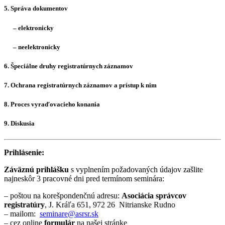
5. Správa dokumentov
– elektronicky
– neelektronicky
6. Špeciálne druhy registratúrnych záznamov
7. Ochrana registratúrnych záznamov a prístup k nim
8. Proces vyraďovacieho konania
9. Diskusia
Prihlásenie:
Záväznú prihlášku
s vyplnením požadovaných údajov zašlite
najneskôr 3 pracovné dni pred termínom seminára:
– poštou na korešpondenčnú adresu:
Asociácia správcov
registratúry
, J. Kráľa 651, 972 26 Nitrianske Rudno
– mailom:
seminare@asrsr.sk
– cez online
formulár
na našej stránke