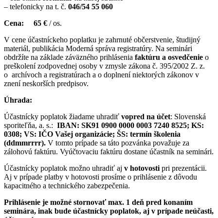
– telefonicky na t. č.
046/54 55 060
Cena:
65 €
/ os.
V cene účastníckeho poplatku je zahrnuté občerstvenie, študijný
materiál, publikácia Moderná správa registratúry. Na seminári
obdržíte na základe záväzného prihlásenia
faktúru a osvedčenie
o
preškolení zodpovednej osoby v zmysle zákona č. 395/2002 Z. z.
o
archívoch a registratúrach a o doplnení niektorých zákonov v
znení neskorších predpisov.
Úhrada:
Účastnícky poplatok žiadame uhradiť
vopred na účet
: Slovenská
sporiteľňa, a. s.:
IBAN: SK91 0900 0000 0003 7240 8525;
KS:
0308;
VS: IČO Vašej organizácie;
ŠS: termín školenia
(ddmmrrrr).
V tomto prípade sa táto pozvánka považuje za
zálohovú faktúru. Vyúčtovaciu faktúru dostane účastník na seminári.
Účastnícky poplatok možno uhradiť aj
v hotovosti
pri prezentácii.
Aj v prípade platby v hotovosti prosíme o prihlásenie z dôvodu
kapacitného a technického zabezpečenia.
Prihlásenie je možné stornovať max. 1 deň pred konaním
seminára, inak bude účastnícky poplatok, aj v prípade neúčasti,