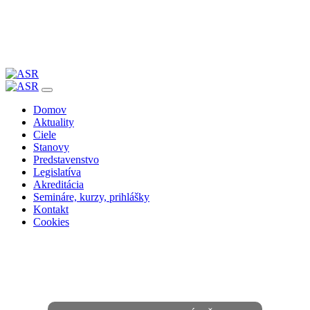
Skip
to
Domov
content
Aktuality
Ciele
Stanovy
Predstavenstvo
Legislatíva
Akreditácia
Semináre, kurzy, prihlášky
Kontakt
Cookies