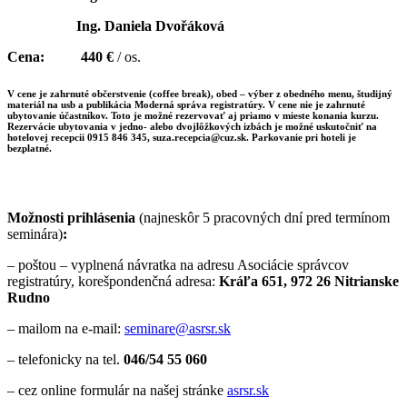
Ing. Daniela Dvořáková
Cena:
440 €
/ os.
V cene je zahrnuté občerstvenie (coffee break), obed – výber z obedného menu, študijný
materiál na usb a publikácia Moderná správa registratúry. V cene nie je zahrnuté
ubytovanie účastníkov. Toto je možné rezervovať aj priamo v mieste konania kurzu.
Rezervácie ubytovania v jedno- alebo dvojlôžkových izbách je možné uskutočniť na
hotelovej recepcii 0915 846 345, suza.recepcia@cuz.sk. Parkovanie pri hoteli je
bezplatné.
Možnosti prihlásenia
(najneskôr 5 pracovných dní pred termínom
seminára)
:
– poštou – vyplnená návratka na adresu Asociácie správcov
registratúry, korešpondenčná adresa:
Kráľa 651, 972 26 Nitrianske
Rudno
– mailom na e-mail:
seminare@asrsr.sk
– telefonicky na tel.
046/54 55 060
– cez online formulár na našej stránke
asrsr.sk