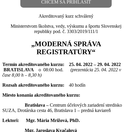
CHCEM SA PRIHLÁSIŤ
Akreditovaný kurz schválený
Ministerstvom školstva, vedy, výskumu a športu Slovenskej
republiky pod. č. 3303/2019/111/1
„
MODERNÁ
SPRÁVA
REGISTRATÚRY“
Termín akreditovaného kurzu:
25. 04. 2022 – 29. 04. 2022
BRATISLAVA
o
08:00 hod.
(prezentácia 25. 04. 2022 v
čase 8,00 h – 8,30 h)
Rozsah akreditovaného kurzu:
40 hodín
Miesto konania akreditovaného kurzu:
Bratislava –
Centrum účelových zariadení stredisko
SUZA, Drotárska cesta 46, Bratislava 1 – predná kaviareň
Lektori: Mgr. Mária Mrižová, PhD.
Mgr. Jaroslava Kvačalová