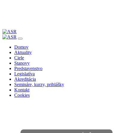
Skip
to
Domov
content
Aktuality
Ciele
Stanovy
Predstavenstvo
Legislatíva
Akreditácia
Semináre, kurzy, prihlášky
Kontakt
Cookies