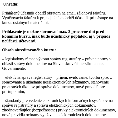
Úhrada:
Prihlásený účastník obdrží obratom na email zálohovú faktúru.
Vyúčtovaciu faktúru k prijatej platbe obdrží účastník pri nástupe na
kurz s ostatnými materiálmi.
Prihlásenie je možné stornovať max. 3 pracovné dni pred
konaním kurzu, inak bude účastnícky poplatok, aj v prípade
neúčasti, účtovaný
.
Obsah akreditovaného kurzu:
– legislatívny rámec výkonu správy registratúry – právne normy v
oblasti správy dokumentov na Slovensku vrátane zákona o e-
Governmente,
– efektívna správa registratúry – príjem, evidovanie, tvorba spisov,
spracovanie a ukladanie neelektronických záznamov, stanovenie
procesných úkonov pri správe dokumentov, nové pravidlá pre
prístup k nim,
– štandardy pre vedenie elektronických informačných systémov na
správu registratúry a správu elektronických dokumentov,
zhodnoverňujúce (bezpečnostné) prvky elektronických dokumentov,
nové pravidlá ochrany využívania elektronických dokumentov,