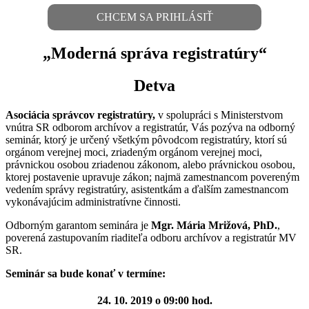
CHCEM SA PRIHLÁSIŤ
„Moderná správa registratúry“
Detva
Asociácia správcov registratúry,
v spolupráci s Ministerstvom
vnútra SR odborom archívov a registratúr, Vás pozýva na odborný
seminár, ktorý je určený všetkým pôvodcom registratúry, ktorí sú
orgánom verejnej moci, zriadeným orgánom verejnej moci,
právnickou osobou zriadenou zákonom, alebo právnickou osobou,
ktorej postavenie upravuje zákon; najmä zamestnancom povereným
vedením správy registratúry, asistentkám a ďalším zamestnancom
vykonávajúcim administratívne činnosti.
Odborným garantom seminára je
Mgr. Mária Mrižová, PhD.
,
poverená zastupovaním riaditeľa odboru archívov a registratúr MV
SR.
Seminár sa bude konať v termíne:
24. 10. 2019 o 09:00 hod.