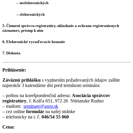
– neelektronických
– elektronických
5. Činnosti správcu registratúry, ukladanie a ochrana registratúrnych
záznamov, prístup k nim
6. Elektronické vyraďovacie konanie
7. Diskusia
Prihlásenie:
Záväznú prihlášku
s vyplnením požadovaných údajov zašlite
najneskôr 3 kalendárne dni pred termínom seminára:
– poštou na korešpondenčnú adresu:
Asociácia správcov
registratúry
, J. Kráľa 651, 972 26 Nitrianske Rudno
– mailom:
seminare@asrsr.sk
– cez online
formulár
na našej stránke
– telefonicky na t. č.
046/54 55 060
Cena: