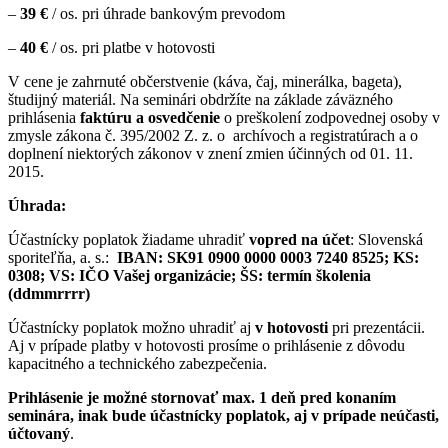
–
39 €
/ os. pri úhrade bankovým prevodom
–
40 €
/ os. pri platbe v hotovosti
V cene je zahrnuté občerstvenie (káva, čaj, minerálka, bageta),
študijný materiál. Na seminári obdržíte na základe záväzného
prihlásenia
faktúru a osvedčenie
o preškolení zodpovednej osoby v
zmysle zákona č. 395/2002 Z. z. o
archívoch a registratúrach a o
doplnení niektorých zákonov v znení zmien účinných od 01. 11.
2015.
Úhrada:
Účastnícky poplatok žiadame uhradiť
vopred na účet
: Slovenská
sporiteľňa, a. s.:
IBAN: SK91 0900 0000 0003 7240 8525;
KS:
0308;
VS: IČO Vašej organizácie;
ŠS: termín školenia
(ddmmrrrr)
Účastnícky poplatok možno uhradiť aj
v hotovosti
pri prezentácii.
Aj v prípade platby v hotovosti prosíme o prihlásenie z dôvodu
kapacitného a technického zabezpečenia.
Prihlásenie je možné stornovať max. 1 deň pred konaním
seminára, inak bude účastnícky poplatok, aj v prípade neúčasti,
účtovaný
.