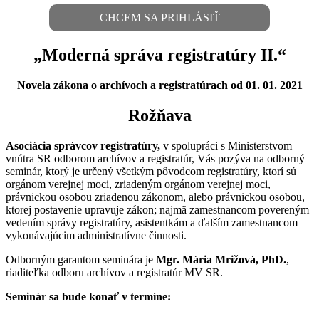
CHCEM SA PRIHLÁSIŤ
„Moderná správa registratúry II.“
Novela zákona o archívoch a registratúrach od 01. 01. 2021
Rožňava
Asociácia správcov registratúry,
v spolupráci s Ministerstvom
vnútra SR odborom archívov a registratúr, Vás pozýva na odborný
seminár, ktorý je určený všetkým pôvodcom registratúry, ktorí sú
orgánom verejnej moci, zriadeným orgánom verejnej moci,
právnickou osobou zriadenou zákonom, alebo právnickou osobou,
ktorej postavenie upravuje zákon; najmä zamestnancom povereným
vedením správy registratúry, asistentkám a ďalším zamestnancom
vykonávajúcim administratívne činnosti.
Odborným garantom seminára je
Mgr. Mária Mrižová, PhD.
,
riaditeľka odboru archívov a registratúr MV SR.
Seminár sa bude konať v termíne: