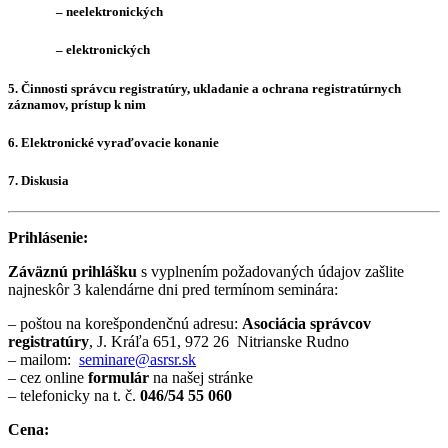
– neelektronických
– elektronických
5. Činnosti správcu registratúry, ukladanie a ochrana registratúrnych
záznamov, prístup k nim
6. Elektronické vyraďovacie konanie
7. Diskusia
Prihlásenie:
Záväznú prihlášku
s vyplnením požadovaných údajov zašlite
najneskôr 3 kalendárne dni pred termínom seminára:
– poštou na korešpondenčnú adresu:
Asociácia správcov
registratúry
, J. Kráľa 651, 972 26 Nitrianske Rudno
– mailom:
seminare@asrsr.sk
– cez online
formulár
na našej stránke
– telefonicky na t. č.
046/54 55 060
Cena: