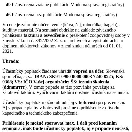
–
4
9 €
/ os. (cena vrátane publikácie Moderná správa registratúry)
–
46 €
/ os. (cena bez publikácie Moderná správa registratúry)
V cene je zahrnuté občerstvenie (káva, čaj, minerálka, bageta),
študijný materiál. Na seminári obdržíte na základe záväzného
prihlásenia
faktúru a osvedčenie
o preškolení zodpovednej osoby v
zmysle zákona č. 395/2002 Z. z. o
archívoch a registratúrach a o
doplnení niektorých zákonov v znení zmien účinných od 01. 01.
2021.
Úhrada:
Účastnícky poplatok žiadame uhradiť
vopred na účet
: Slovenská
sporiteľňa, a. s.:
IBAN: SK91 0900 0000 0003 7240 8525;
KS:
0308;
VS: IČO Vašej organizácie;
ŠS: termín školenia
(ddmmrrrr).
V tomto prípade sa táto pozvánka považuje za
zálohovú faktúru. Vyúčtovaciu faktúru dostane účastník na seminári.
Účastnícky poplatok možno uhradiť aj
v hotovosti
pri prezentácii.
Aj v prípade platby v hotovosti prosíme o prihlásenie z dôvodu
kapacitného a technického zabezpečenia.
Prihlásenie je možné stornovať max. 1 deň pred konaním
seminára, inak bude účastnícky poplatok, aj v prípade neúčasti,