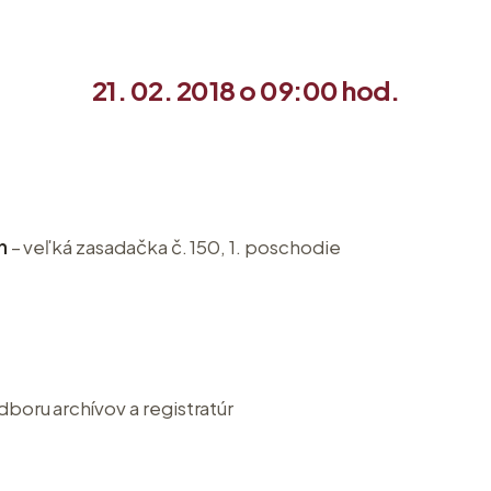
21. 02. 2018 o 09:00 hod.
ín
– veľká zasadačka č. 150, 1. poschodie
boru archívov a registratúr