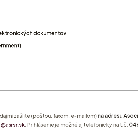
elektronických dokumentov
vernment)
ajmi zašlite (poštou, faxom, e-mailom)
na adresu Asoci
@asrsr.sk
. Prihlásenie je možné aj telefonicky na t.č.
046