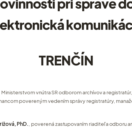
ovinnosti pri správe
lektronická komunikác
TRENČÍN
s Ministerstvom vnútra SR odborom archívov a registratúr,
nancom povereným vedením správy registratúry, manaž
ižová, PhD.
, poverená zastupovaním riaditeľa odboru ar