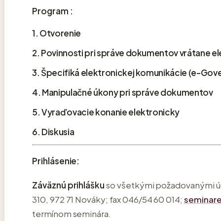
Program :
1. Otvorenie
2. Povinnosti pri správe dokumentov vrátane 
3. Špecifiká elektronickej komunikácie (e-Go
4. Manipulačné úkony pri správe dokumentov
5. Vyraďovacie konanie elektronicky
6. Diskusia
Prihlásenie:
Záväznú prihlášku
so všetkými požadovanými úd
310, 972 71 Nováky; fax 046/54 60 014;
seminare
termínom seminára.