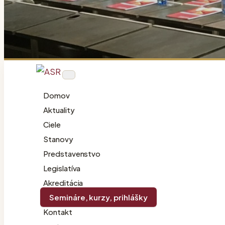
Skip
to
content
Domov
Aktuality
Ciele
Stanovy
Predstavenstvo
Legislatíva
Akreditácia
Semináre, kurzy, prihlášky
Kontakt