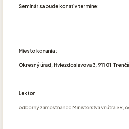
Seminár sa bude konať v termíne:
Miesto konania :
Okresný úrad, Hviezdoslavova 3, 911 01 Trenč
Lektor:
odborný zamestnanec Ministerstva vnútra SR, od