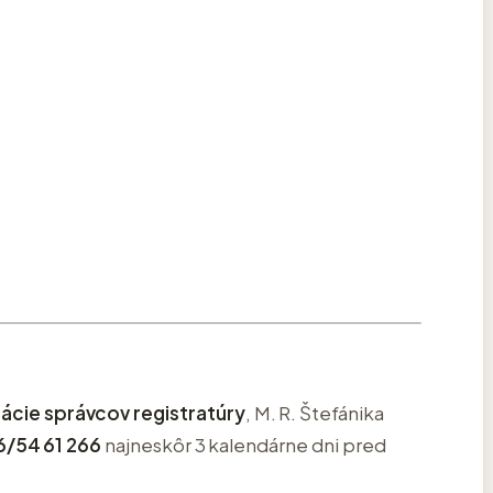
ácie správcov registratúry
, M. R. Štefánika
/54 61 266
najneskôr 3 kalendárne dni pred