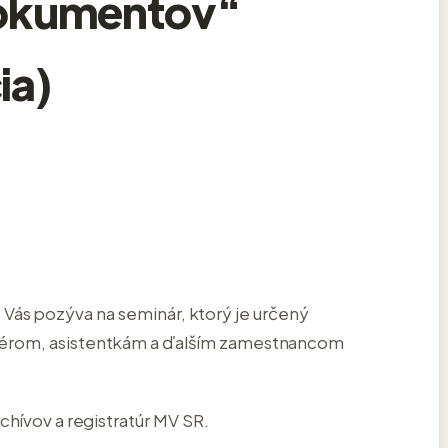
 dokumentov“
ia)
 Vás pozýva na seminár, ktorý je určený
érom, asistentkám a ďalším zamestnancom
chívov a registratúr MV SR.