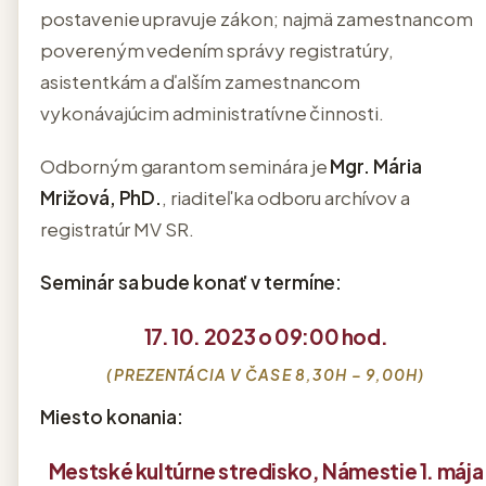
postavenie upravuje zákon; najmä zamestnancom
povereným vedením správy registratúry,
asistentkám a ďalším zamestnancom
vykonávajúcim administratívne činnosti.
Odborným garantom seminára je
Mgr. Mária
Mrižová, PhD.
, riaditeľka odboru archívov a
registratúr MV SR.
Seminár sa bude konať v termíne:
17. 10. 2023 o 09:00 hod.
(PREZENTÁCIA V ČASE 8,30H – 9,00H)
Miesto konania:
Mestské kultúrne stredisko, Námestie 1. mája