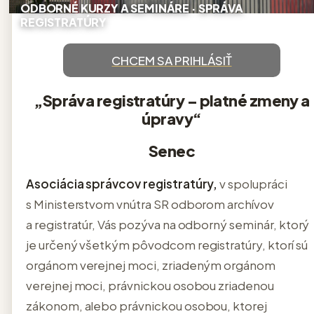
CHCEM SA PRIHLÁSIŤ
„Správa registratúry – platné zmeny a
úpravy“
Senec
Asociácia správcov registratúry,
v spolupráci
s Ministerstvom vnútra SR odborom archívov
a registratúr, Vás pozýva na odborný seminár, ktorý
je určený všetkým pôvodcom registratúry, ktorí sú
orgánom verejnej moci, zriadeným orgánom
verejnej moci, právnickou osobou zriadenou
zákonom, alebo právnickou osobou, ktorej