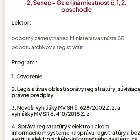
2, Senec
– Galerijná miestnosť č. 1, 2.
poschodie
Lektor:
odborný zamestnanec Ministerstva vnútra SR,
odboru archívov a registratúr
Program :
1. Otvorenie
2. Legislatíva v oblasti správy registratúry, súvisiac
právne predpisy
3. Novela vyhlášky MV SR č. 628/2002 Z. z. a
vyhlášky MV SR č. 410/2015 Z. z.
4. Správa registratúry v elektronickom
informačnom systéme na správu registratúry a be
využitia elektronického informačného systému na