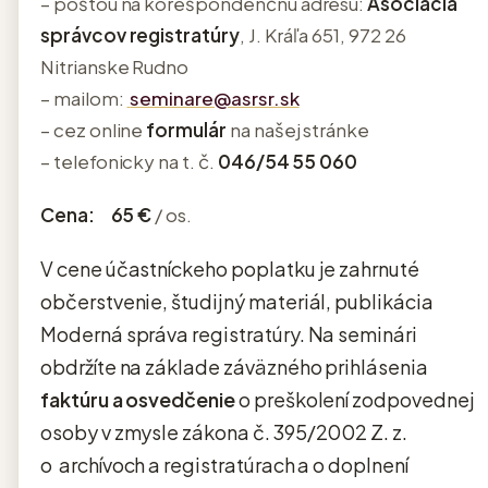
– poštou na korešpondenčnú adresu:
Asociácia
správcov registratúry
, J. Kráľa 651, 972 26
Nitrianske Rudno
– mailom:
seminare@asrsr.sk
– cez online
formulár
na našej stránke
– telefonicky na t. č.
046/54 55 060
Cena:
65 €
/ os.
V cene účastníckeho poplatku je zahrnuté
občerstvenie, študijný materiál, publikácia
Moderná správa registratúry. Na seminári
obdržíte na základe záväzného prihlásenia
faktúru a osvedčenie
o preškolení zodpovednej
osoby v zmysle zákona č. 395/2002 Z. z.
o
archívoch a registratúrach a o doplnení