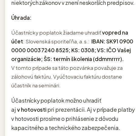
niektorých zákonov v znení neskorších predpisov.
Úhrada:
Účastnícky poplatok žiadame uhradiť
vopred na
účet
: Slovenská sporiteľňa, a. s.:
IBAN: SK91 0900
0000 0003 7240 8525;
KS: 0308;
VS: IČO Vašej
organizácie;
ŠS: termín školenia (ddmmrrrr).
V tomto prípade sa táto pozvánka považuje za
zálohovú faktúru. Vyúčtovaciu faktúru dostane
účastník na seminári.
Účastnícky poplatok možno uhradiť
aj
v hotovosti
pri prezentácii. Aj v prípade platby
v hotovosti prosíme o prihlásenie z dôvodu
kapacitného a technického zabezpečenia.