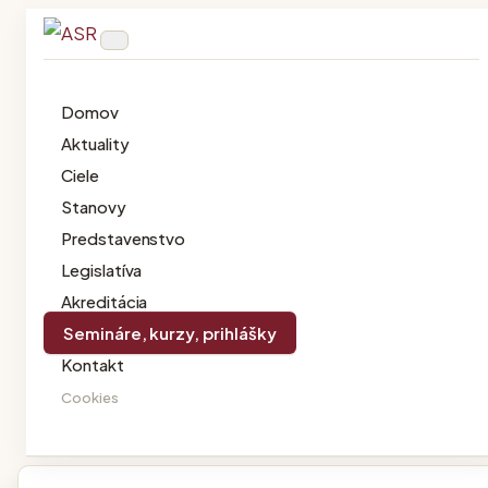
Skip
to
content
Domov
Aktuality
Ciele
Stanovy
Predstavenstvo
Legislatíva
Akreditácia
Semináre, kurzy, prihlášky
Kontakt
Cookies