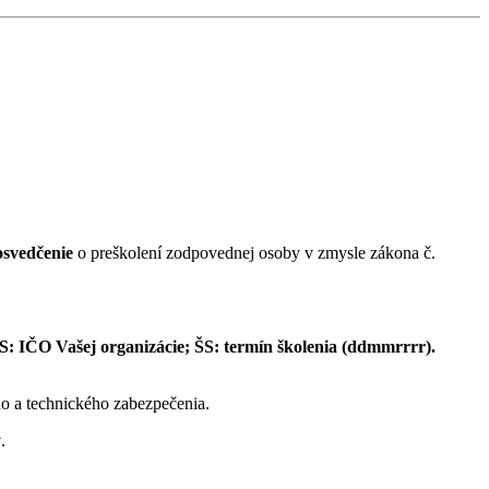
osvedčenie
o preškolení zodpovednej osoby v zmysle zákona č.
S: IČO Vašej organizácie;
ŠS: termín školenia (ddmmrrrr).
ého a technického zabezpečenia.
ý
.