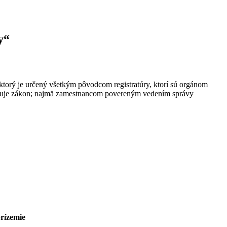
y“
ktorý je určený všetkým pôvodcom registratúry, ktorí sú orgánom
ravuje zákon; najmä zamestnancom povereným vedením správy
prízemie