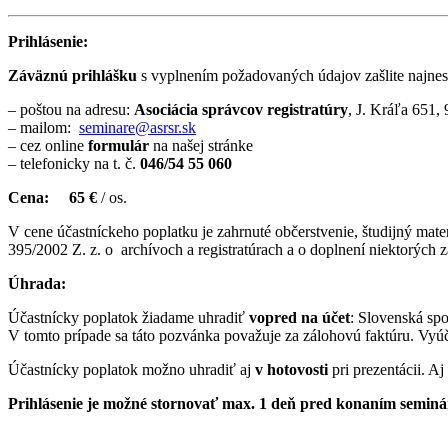
Prihlásenie:
Záväznú prihlášku
s vyplnením požadovaných údajov zašlite najnes
– poštou na adresu:
Asociácia správcov registratúry
, J. Kráľa 651,
– mailom:
seminare@asrsr.sk
– cez online
formulár
na našej stránke
– telefonicky na t. č.
046/54 55 060
Cena:
65 €
/ os.
V cene účastníckeho poplatku je zahrnuté občerstvenie, študijný mate
395/2002 Z. z. o
archívoch a registratúrach a o doplnení niektorých 
Úhrada:
Účastnícky poplatok žiadame uhradiť
vopred na účet
: Slovenská spo
V tomto prípade sa táto pozvánka považuje za zálohovú faktúru. Vyúč
Účastnícky poplatok možno uhradiť aj
v hotovosti
pri prezentácii. A
Prihlásenie je možné stornovať max. 1 deň pred konaním seminár