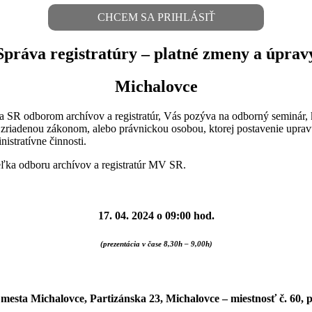
CHCEM SA PRIHLÁSIŤ
Správa registratúry – platné zmeny a úprav
Michalovce
ra SR odborom archívov a registratúr, Vás pozýva na odborný seminár, 
u zriadenou zákonom, alebo právnickou osobou, ktorej postavenie up
istratívne činnosti.
teľka odboru archívov a registratúr MV SR.
17. 04. 2024 o 09:00 hod.
(prezentácia v čase 8,30h – 9,00h)
 mesta Michalovce, Partizánska 23, Michalovce
– miestnosť č. 60, 