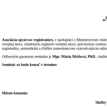
„
Asociácia správcov registratúry,
v spolupráci s Ministerstvom vnút
verejnej moci, zriadeným orgánom verejnej moci, právnickou osobo
registratúry, asistentkám a ďalším zamestnancom vykonávajúcim admin
Odborným garantom seminára je
Mgr. Mária Mrižová, PhD.
, riadi
Seminár sa bude konať v termíne:
Miesto konania:
Služby