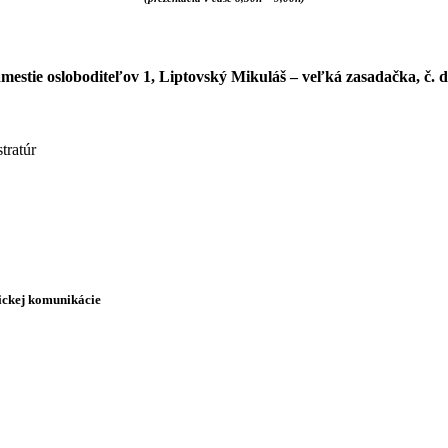
mestie osloboditeľov 1, Liptovský Mikuláš
– veľká zasadačka, č. d
tratúr
nickej komunikácie