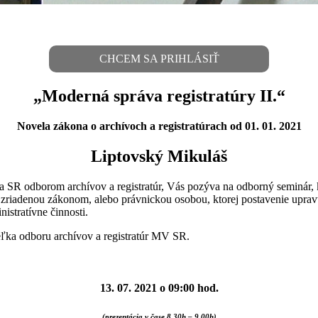
CHCEM SA PRIHLÁSIŤ
„Moderná správa registratúry II.“
Novela zákona o archívoch a registratúrach od 01. 01. 2021
Liptovský Mikuláš
ra SR odborom archívov a registratúr, Vás pozýva na odborný seminár, 
u zriadenou zákonom, alebo právnickou osobou, ktorej postavenie up
istratívne činnosti.
teľka odboru archívov a registratúr MV SR.
13. 07. 2021 o 09:00 hod.
(prezentácia v čase 8,30h – 9,00h)