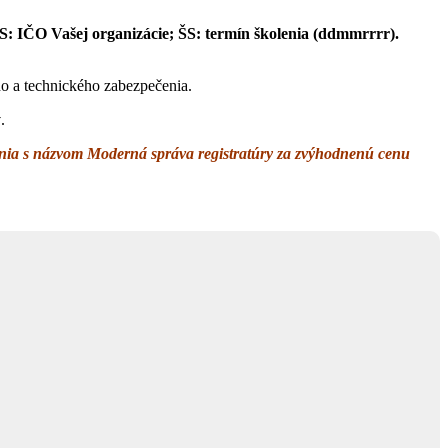
S: IČO Vašej organizácie;
ŠS: termín školenia (ddmmrrrr).
ého a technického zabezpečenia.
ý
.
enia s názvom Moderná správa registratúry za zvýhodnenú cenu