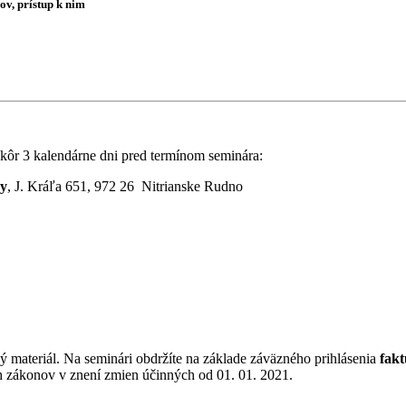
ov, prístup k nim
kôr 3 kalendárne dni pred termínom seminára:
ry
, J. Kráľa 651, 972 26 Nitrianske Rudno
jný materiál. Na seminári obdržíte na základe záväzného prihlásenia
fakt
ch zákonov v znení zmien účinných od 01. 01. 2021.