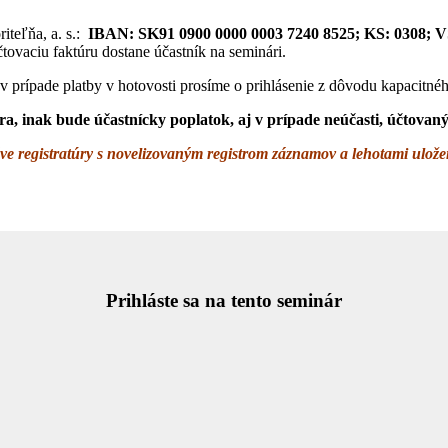
riteľňa, a. s.:
IBAN: SK91 0900 0000 0003 7240 8525;
KS: 0308;
V
tovaciu faktúru dostane účastník na seminári.
j v prípade platby v hotovosti prosíme o prihlásenie z dôvodu kapacitn
a, inak bude účastnícky poplatok, aj v prípade neúčasti, účtovan
e registratúry s novelizovaným registrom záznamov a lehotami ulož
Prihláste sa na tento seminár