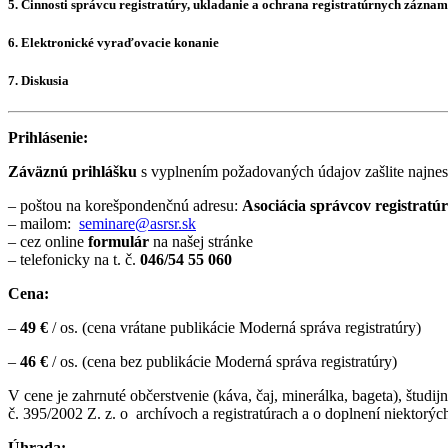
5. Činnosti správcu registratúry, ukladanie a ochrana registratúrnych záznam
6. Elektronické vyraďovacie konanie
7. Diskusia
Prihlásenie:
Záväznú prihlášku
s vyplnením požadovaných údajov zašlite najnes
– poštou na korešpondenčnú adresu:
Asociácia správcov registratú
– mailom:
seminare@asrsr.sk
– cez online
formulár
na našej stránke
– telefonicky na t. č.
046/54 55 060
Cena:
–
4
9 €
/ os. (cena vrátane publikácie Moderná správa registratúry)
–
46 €
/ os. (cena bez publikácie Moderná správa registratúry)
V cene je zahrnuté občerstvenie (káva, čaj, minerálka, bageta), študi
č. 395/2002 Z. z. o
archívoch a registratúrach a o doplnení niektorý
Úhrada: