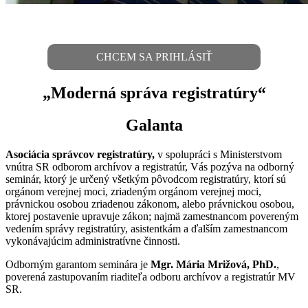
CHCEM SA PRIHLÁSIŤ
„Moderná správa registratúry“
Galanta
Asociácia správcov registratúry,
v spolupráci s Ministerstvom
vnútra SR odborom archívov a registratúr, Vás pozýva na odborný
seminár, ktorý je určený všetkým pôvodcom registratúry, ktorí sú
orgánom verejnej moci, zriadeným orgánom verejnej moci,
právnickou osobou zriadenou zákonom, alebo právnickou osobou,
ktorej postavenie upravuje zákon; najmä zamestnancom povereným
vedením správy registratúry, asistentkám a ďalším zamestnancom
vykonávajúcim administratívne činnosti.
Odborným garantom seminára je
Mgr. Mária Mrižová, PhD.
,
poverená zastupovaním riaditeľa odboru archívov a registratúr MV
SR.