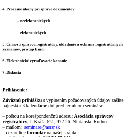
4. Procesné úkony pri správe dokumentov
– neelektronických
– elektronických
5. Činnosti správcu registratúry, ukladanie a ochrana registratúrnych
záznamov, prístup k nim
6. Elektronické vyraďovacie konanie
7. Diskusia
Prihlásenie:
Záväznú prihlášku
s vyplnením požadovaných údajov zašlite
najneskôr 3 kalendárne dni pred termínom seminára:
– poštou na korešpondenčnú adresu:
Asociácia správcov
registratúry
, J. Kráľa 651, 972 26 Nitrianske Rudno
– mailom:
seminare@asrsr.sk
– cez online
formulár
na našej stránke