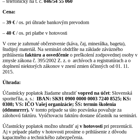
– telefonicky na t. č.
046/54 55 060
Cena:
–
39 €
/ os. pri úhrade bankovým prevodom
–
40 €
/ os. pri platbe v hotovosti
V cene je zahrnuté občerstvenie (káva, čaj, minerálka, bageta),
študijný materiál. Na seminári obdržíte na základe záväzného
prihlásenia
faktúru a osvedčenie
o preškolení zodpovednej osoby v
zmysle zákona č. 395/2002 Z. z. o
archívoch a registratúrach a o
doplnení niektorých zákonov v znení zmien účinných od 01. 11.
2015.
Úhrada:
Účastnícky poplatok žiadame uhradiť
vopred na účet
: Slovenská
sporiteľňa, a. s.:
IBAN: SK91 0900 0000 0003 7240 8525;
KS:
0308;
VS: IČO Vašej organizácie;
ŠS: termín školenia
(ddmmrrrr).
V tomto prípade sa táto pozvánka považuje za
zálohovú faktúru. Vyúčtovaciu faktúru dostane účastník na seminári.
Účastnícky poplatok možno uhradiť aj
v hotovosti
pri prezentácii.
Aj v prípade platby v hotovosti prosíme o prihlásenie z dôvodu
kapacitného a technického zabezpečenia.