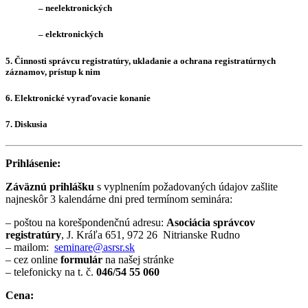
– neelektronických
– elektronických
5. Činnosti správcu registratúry, ukladanie a ochrana registratúrnych
záznamov, prístup k nim
6. Elektronické vyraďovacie konanie
7. Diskusia
Prihlásenie:
Záväznú prihlášku
s vyplnením požadovaných údajov zašlite
najneskôr 3 kalendárne dni pred termínom seminára:
– poštou na korešpondenčnú adresu:
Asociácia správcov
registratúry
, J. Kráľa 651, 972 26 Nitrianske Rudno
– mailom:
seminare@asrsr.sk
– cez online
formulár
na našej stránke
– telefonicky na t. č.
046/54 55 060
Cena: