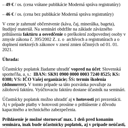
–
4
9 €
/ os. (cena vrátane publikácie Moderná správa registratúry)
–
46 €
/ os. (cena bez publikácie Moderná správa registratúry)
V cene je zahrnuté občerstvenie (káva, čaj, minerálka, bageta),
študijný materiál. Na seminári obdržíte na základe záväzného
prihlásenia
faktúru a osvedčenie
o preškolení zodpovednej osoby v
zmysle zákona č. 395/2002 Z. z. o
archívoch a registratúrach a o
doplnení niektorých zákonov v znení zmien účinných od 01. 01.
2021.
Úhrada:
Účastnícky poplatok žiadame uhradiť
vopred na účet
: Slovenská
sporiteľňa, a. s.:
IBAN: SK91 0900 0000 0003 7240 8525;
KS:
0308;
VS: IČO Vašej organizácie;
ŠS: termín školenia
(ddmmrrrr).
V tomto prípade sa táto pozvánka považuje za
zálohovú faktúru. Vyúčtovaciu faktúru dostane účastník na seminári.
Účastnícky poplatok možno uhradiť aj
v hotovosti
pri prezentácii.
Aj v prípade platby v hotovosti prosíme o prihlásenie z dôvodu
kapacitného a technického zabezpečenia.
Prihlásenie je možné stornovať max. 1 deň pred konaním
seminára, inak bude účastnícky poplatok, aj v prípade neúčasti,