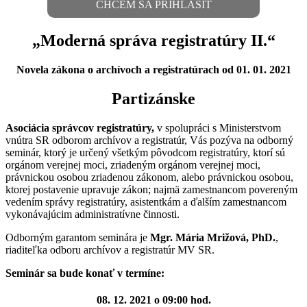
CHCEM SA PRIHLÁSIŤ
„Moderná správa registratúry II.“
Novela zákona o archívoch a registratúrach od 01. 01. 2021
Partizánske
Asociácia správcov registratúry,
v spolupráci s Ministerstvom
vnútra SR odborom archívov a registratúr, Vás pozýva na odborný
seminár, ktorý je určený všetkým pôvodcom registratúry, ktorí sú
orgánom verejnej moci, zriadeným orgánom verejnej moci,
právnickou osobou zriadenou zákonom, alebo právnickou osobou,
ktorej postavenie upravuje zákon; najmä zamestnancom povereným
vedením správy registratúry, asistentkám a ďalším zamestnancom
vykonávajúcim administratívne činnosti.
Odborným garantom seminára je
Mgr. Mária Mrižová, PhD.
,
riaditeľka odboru archívov a registratúr MV SR.
Seminár sa bude konať v termíne:
08. 12. 2021 o 09:00 hod.