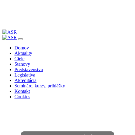
Skip
to
Domov
content
Aktuality
Ciele
Stanovy
Predstavenstvo
Legislatíva
Akreditácia
Semináre, kurzy, prihlášky
Kontakt
Cookies