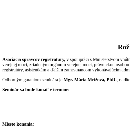
Rož
Asociácia správcov registratúry,
v spolupráci s Ministerstvom vnút
verejnej moci, zriadeným orgánom verejnej moci, právnickou osobo
registratúry, asistentkám a ďalším zamestnancom vykonávajúcim admin
Odborným garantom seminára je
Mgr. Mária Mrižová, PhD.
, riadi
Seminár sa bude konať v termíne:
Miesto konania: