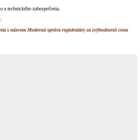
ého a technického zabezpečenia.
ý
.
enia s názvom Moderná správa registratúry za zvýhodnenú cenu