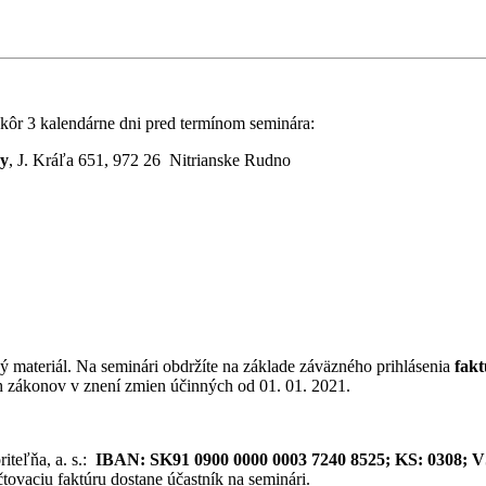
kôr 3 kalendárne dni pred termínom seminára:
ry
, J. Kráľa 651, 972 26 Nitrianske Rudno
jný materiál. Na seminári obdržíte na základe záväzného prihlásenia
fakt
ch zákonov v znení zmien účinných od 01. 01. 2021.
riteľňa, a. s.:
IBAN: SK91 0900 0000 0003 7240 8525;
KS: 0308;
V
tovaciu faktúru dostane účastník na seminári.