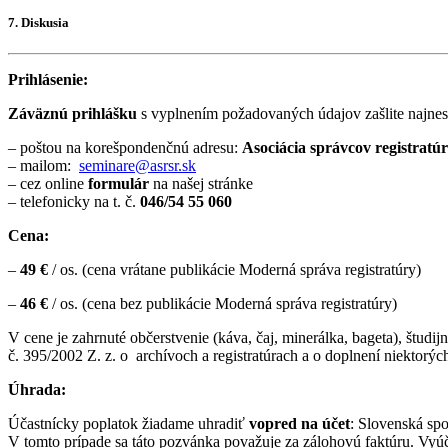
7. Diskusia
Prihlásenie:
Záväznú prihlášku
s vyplnením požadovaných údajov zašlite najnes
– poštou na korešpondenčnú adresu:
Asociácia správcov registratú
– mailom:
seminare@asrsr.sk
– cez online
formulár
na našej stránke
– telefonicky na t. č.
046/54 55 060
Cena:
–
4
9 €
/ os. (cena vrátane publikácie Moderná správa registratúry)
–
46 €
/ os. (cena bez publikácie Moderná správa registratúry)
V cene je zahrnuté občerstvenie (káva, čaj, minerálka, bageta), študi
č. 395/2002 Z. z. o
archívoch a registratúrach a o doplnení niektorý
Úhrada:
Účastnícky poplatok žiadame uhradiť
vopred na účet
: Slovenská spo
V tomto prípade sa táto pozvánka považuje za zálohovú faktúru. Vyúč