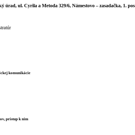
ký úrad, ul. Cyrila a Metoda 329/6, Námestovo
– zasadačka, 1. po
tratúr
nickej komunikácie
ov, prístup k nim