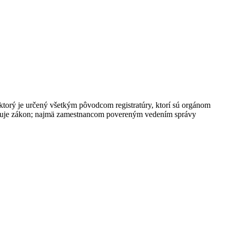
ktorý je určený všetkým pôvodcom registratúry, ktorí sú orgánom
ravuje zákon; najmä zamestnancom povereným vedením správy