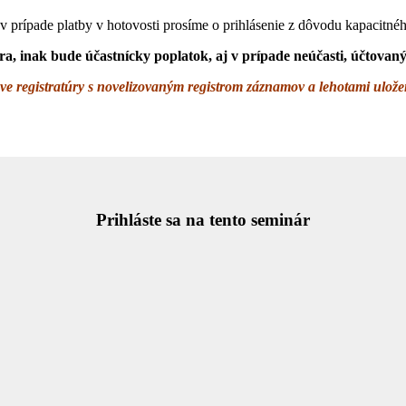
j v prípade platby v hotovosti prosíme o prihlásenie z dôvodu kapacitn
a, inak bude účastnícky poplatok, aj v prípade neúčasti, účtovan
e registratúry s novelizovaným registrom záznamov a lehotami ulož
Prihláste sa na tento seminár