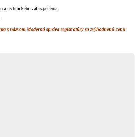
ého a technického zabezpečenia.
ý
.
enia s názvom Moderná správa registratúry za zvýhodnenú cenu