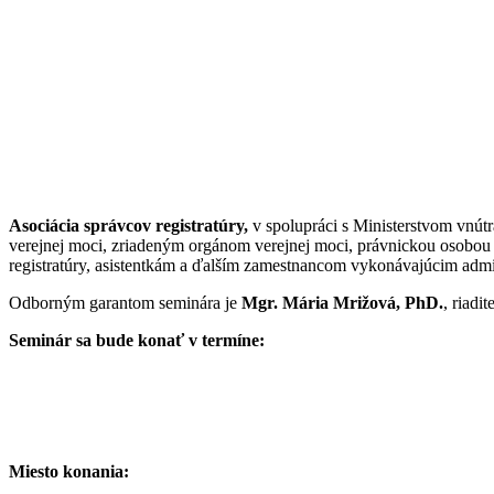
Asociácia správcov registratúry,
v spolupráci s Ministerstvom vnút
verejnej moci, zriadeným orgánom verejnej moci, právnickou osobo
registratúry, asistentkám a ďalším zamestnancom vykonávajúcim admin
Odborným garantom seminára je
Mgr. Mária Mrižová, PhD.
, riadi
Seminár sa bude konať v termíne:
Miesto konania: