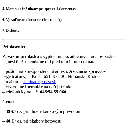
5. Manipulačné úkony pri správe dokumentov
6. Vyraďovacie konanie elektronicky
7. Diskusia
Prihlásenie:
Záväznú prihlášku
s vyplnením požadovaných údajov zašlite
najneskôr 3 kalendárne dni pred termínom seminára:
– poštou na korešpondenčnú adresu:
Asociácia správcov
registratúry
, J. Kráľa 651, 972 26 Nitrianske Rudno
– mailom:
seminare@asrsr.sk
– cez online
formulár
na našej stránke
– telefonicky na t. č.
046/54 55 060
Cena:
–
39 €
/ os. pri úhrade bankovým prevodom
–
40 €
/ os. pri platbe v hotovosti