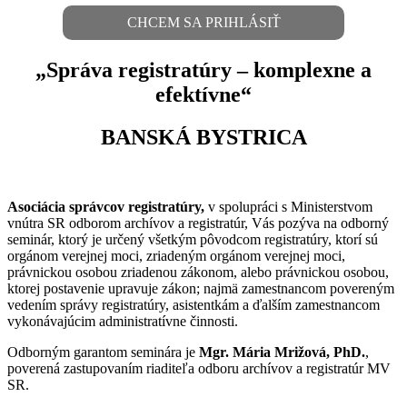
CHCEM SA PRIHLÁSIŤ
„Správa registratúry – komplexne a
efektívne“
BANSKÁ BYSTRICA
Asociácia správcov registratúry,
v spolupráci s Ministerstvom
vnútra SR odborom archívov a registratúr, Vás pozýva na odborný
seminár, ktorý je určený všetkým pôvodcom registratúry, ktorí sú
orgánom verejnej moci, zriadeným orgánom verejnej moci,
právnickou osobou zriadenou zákonom, alebo právnickou osobou,
ktorej postavenie upravuje zákon; najmä zamestnancom povereným
vedením správy registratúry, asistentkám a ďalším zamestnancom
vykonávajúcim administratívne činnosti.
Odborným garantom seminára je
Mgr. Mária Mrižová, PhD.
,
poverená zastupovaním riaditeľa odboru archívov a registratúr MV
SR.