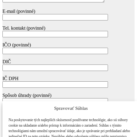
E-mail (povinné)
Tel. kontakt (povinné)
IČO (povinné)
DIČ
IČ DPH
Spôsob úhrady (povinné)
Spravovať Súhlas
Na poskytovanie tých najlepších skúseností používame technológie, ako sú súbory
cookie na ukladanie a/alebo prístup k informáciám o zariadení. Súhlas s týmito
technológiami nám umožní spracovávať údaje, ako je správanie pri prehliadaní alebo
jedinečné ID na tejto stránke. Nesúhlas alebo odvolanie súhlasu môže nepriaznivo