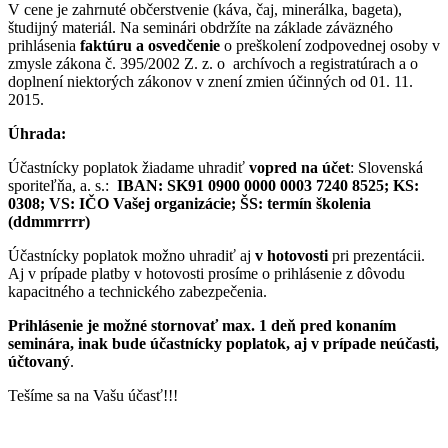
V cene je zahrnuté občerstvenie (káva, čaj, minerálka, bageta),
študijný materiál. Na seminári obdržíte na základe záväzného
prihlásenia
faktúru a osvedčenie
o preškolení zodpovednej osoby v
zmysle zákona č. 395/2002 Z. z. o
archívoch a registratúrach a o
doplnení niektorých zákonov v znení zmien účinných od 01. 11.
2015.
Úhrada:
Účastnícky poplatok žiadame uhradiť
vopred na účet
: Slovenská
sporiteľňa, a. s.:
IBAN: SK91 0900 0000 0003 7240 8525;
KS:
0308;
VS: IČO Vašej organizácie;
ŠS: termín školenia
(ddmmrrrr)
Účastnícky poplatok možno uhradiť aj
v hotovosti
pri prezentácii.
Aj v prípade platby v hotovosti prosíme o prihlásenie z dôvodu
kapacitného a technického zabezpečenia.
Prihlásenie je možné stornovať max. 1 deň pred konaním
seminára, inak bude účastnícky poplatok, aj v prípade neúčasti,
účtovaný
.
Tešíme sa na Vašu účasť!!!