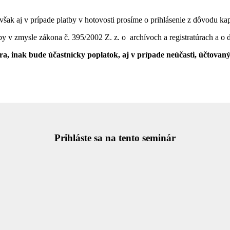
avšak aj v prípade platby v hotovosti prosíme o prihlásenie z dôvodu k
by v zmysle zákona č. 395/2002 Z. z. o
archívoch a registratúrach a o
a, inak bude účastnícky poplatok, aj v prípade neúčasti, účtovan
Prihláste sa na tento seminár