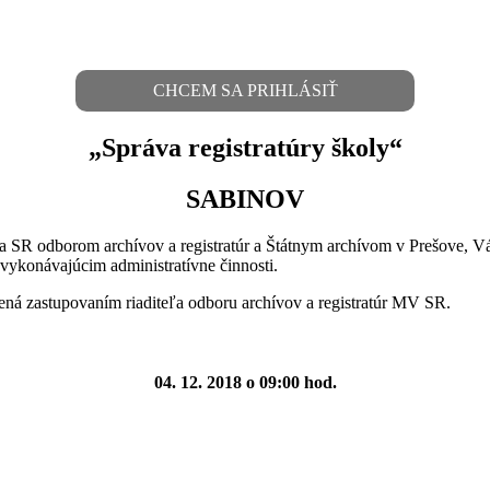
CHCEM SA PRIHLÁSIŤ
„Správa registratúry školy“
SABINOV
ra SR odborom archívov a registratúr a Štátnym archívom v Prešove, V
ykonávajúcim administratívne činnosti.
ená zastupovaním riaditeľa odboru archívov a registratúr MV SR.
04. 12. 2018 o 09:00 hod.