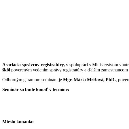
Asociácia správcov registratúry,
v spolupráci s Ministerstvom vnút
škôl
povereným vedením správy registratúry a ďalším zamestnancom v
Odborným garantom seminára je
Mgr. Mária Mrižová, PhD.
, pover
Seminár sa bude konať v termíne:
Miesto konania: