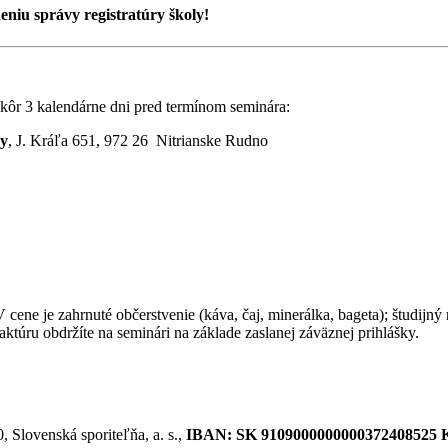
niu správy registratúry školy!
kôr 3 kalendárne dni pred termínom seminára:
ry
, J. Kráľa 651, 972 26 Nitrianske Rudno
V cene je zahrnuté občerstvenie (káva, čaj, minerálka, bageta); študijný
aktúru obdržíte na seminári na základe zaslanej záväznej prihlášky.
 Slovenská sporiteľňa, a. s.,
IBAN: SK 9109000000000372408525 KS: