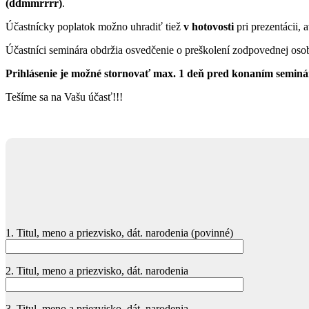
(ddmmrrrr)
.
Účastnícky poplatok možno uhradiť tiež
v hotovosti
pri prezentácii, 
Účastníci seminára obdržia osvedčenie o preškolení zodpovednej oso
Prihlásenie je možné stornovať max. 1 deň pred konaním seminár
Tešíme sa na Vašu účasť!!!
1. Titul, meno a priezvisko, dát. narodenia (povinné)
2. Titul, meno a priezvisko, dát. narodenia
3. Titul, meno a priezvisko, dát. narodenia