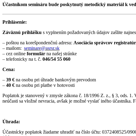
Účastníkom semináru bude poskytnutý metodický materiál k vede
Prihlásenie:
Záväznú prihlášku
s vyplnením požadovaných údajov zašlite najnes
– poštou na korešpondenčnú adresu:
Asociácia správcov registratú
– mailom:
seminare@asrsr.sk
– cez online
formulár
na našej stránke
– telefonicky na t. č.
046/54 55 060
Cena:
–
39 €
na osobu pri úhrade bankovým prevodom
–
40 €
na osobu pri platbe v hotovosti
Poplatok
je stanovený v zmysle zákona č. 18/1996 Z. z., § 3, ods. 1. 
neúčasti sa vložné nevracia, avšak je možné vyslať iného účastníka. F
Úhrada:
Účastnícky poplatok žiadame uhradiť na
číslo účtu: 0372408525/0900,