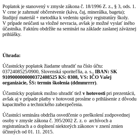
Poplatok
je stanovený v zmysle zákona č. 18/1996 Z. z., § 3, ods. 1.
V cene je zahrnuté občerstvenie (káva, čaj, minerálka, bageta);
študijný materiál + metodika k vedeniu správy registratúry školy.
V prípade neúčasti sa vložné nevracia, avšak je možné vyslať iného
účastníka. Faktúru obdržíte na seminári na základe zaslanej záväznej
prihlášky.
Úhrada:
Účastnícky poplatok žiadame uhradiť na
číslo účtu:
0372408525/0900, Slovenská sporiteľňa, a. s.,
IBAN: SK
9109000000000372408525 KS: 0308, VS: IČO Vašej
organizácie, ŠS: termín školenia (ddmmrrrr)
.
Účastnícky poplatok možno uhradiť tiež
v hotovosti
pri prezentácii,
avšak aj v prípade platby v hotovosti prosíme o prihlásenie z dôvodu
kapacitného a technického zabezpečenia.
Účastníci seminára obdržia osvedčenie o preškolení zodpovednej
osoby v zmysle zákona č. 395/2002 Z. z. o
archívoch a
registratúrach a o doplnení niektorých zákonov v znení zmien
účinných od 01. 11. 2015.