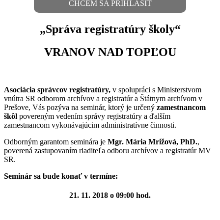
CHCEM SA PRIHLÁSIŤ
„Správa registratúry školy“
VRANOV NAD TOPĽOU
Asociácia správcov registratúry,
v spolupráci s Ministerstvom
vnútra SR odborom archívov a registratúr a Štátnym archívom v
Prešove, Vás pozýva na seminár, ktorý je určený
zamestnancom
škôl
povereným vedením správy registratúry a ďalším
zamestnancom vykonávajúcim administratívne činnosti.
Odborným garantom seminára je
Mgr. Mária Mrižová, PhD.
,
poverená zastupovaním riaditeľa odboru archívov a registratúr MV
SR.
Seminár sa bude konať v termíne:
21. 11. 2018 o 09:00 hod.