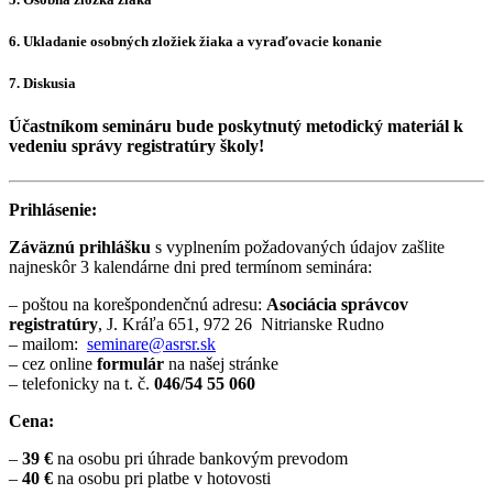
6. Ukladanie osobných zložiek žiaka a vyraďovacie konanie
7. Diskusia
Účastníkom semináru bude poskytnutý metodický materiál k
vedeniu správy registratúry školy!
Prihlásenie:
Záväznú prihlášku
s vyplnením požadovaných údajov zašlite
najneskôr 3 kalendárne dni pred termínom seminára:
– poštou na korešpondenčnú adresu:
Asociácia správcov
registratúry
, J. Kráľa 651, 972 26 Nitrianske Rudno
– mailom:
seminare@asrsr.sk
– cez online
formulár
na našej stránke
– telefonicky na t. č.
046/54 55 060
Cena:
–
39 €
na osobu pri úhrade bankovým prevodom
–
40 €
na osobu pri platbe v hotovosti