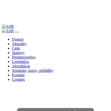
Skip
to
Domov
content
Aktuality
Ciele
Stanovy
Predstavenstvo
Legislatíva
Akreditácia
Semináre, kurzy, prihlášky
Kontakt
Cookies